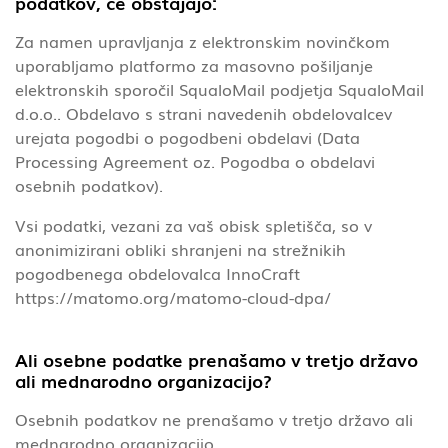
podatkov, če obstajajo:
Za namen upravljanja z elektronskim novinčkom
uporabljamo platformo za masovno pošiljanje
elektronskih sporočil SqualoMail podjetja SqualoMail
d.o.o.. Obdelavo s strani navedenih obdelovalcev
urejata pogodbi o pogodbeni obdelavi (Data
Processing Agreement oz. Pogodba o obdelavi
osebnih podatkov).
Vsi podatki, vezani za vaš obisk spletišča, so v
anonimizirani obliki shranjeni na strežnikih
pogodbenega obdelovalca InnoCraft
https://matomo.org/matomo-cloud-dpa/
Ali osebne podatke prenašamo v tretjo državo
ali mednarodno organizacijo?
Osebnih podatkov ne prenašamo v tretjo državo ali
mednarodno organizacijo.