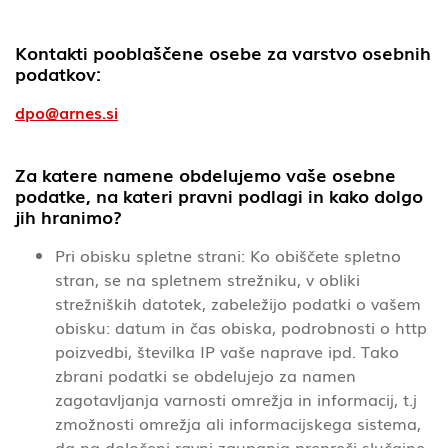
Kontakti pooblaščene osebe za varstvo osebnih
podatkov:
dpo@arnes.si
Za katere namene obdelujemo vaše osebne
podatke, na kateri pravni podlagi in kako dolgo
jih hranimo?
Pri obisku spletne strani: Ko obiščete spletno
stran, se na spletnem strežniku, v obliki
strežniških datotek, zabeležijo podatki o vašem
obisku: datum in čas obiska, podrobnosti o http
poizvedbi, številka IP vaše naprave ipd. Tako
zbrani podatki se obdelujejo za namen
zagotavljanja varnosti omrežja in informacij, t.j
zmožnosti omrežja ali informacijskega sistema,
da na določeni ravni zaupanja prepreči slučajne