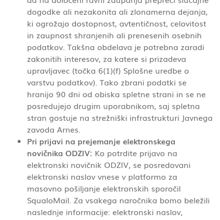
dogodke ali nezakonita ali zlonamerna dejanja,
ki ogrožajo dostopnost, avtentičnost, celovitost
in zaupnost shranjenih ali prenesenih osebnih
podatkov. Takšna obdelava je potrebna zaradi
zakonitih interesov, za katere si prizadeva
upravljavec (točka 6(1)(f) Splošne uredbe o
varstvu podatkov). Tako zbrani podatki se
hranijo 90 dni od obiska spletne strani in se ne
posredujejo drugim uporabnikom, saj spletna
stran gostuje na strežniški infrastrukturi Javnega
zavoda Arnes.
Pri prijavi na prejemanje elektronskega
novičnika ODZIV:
Ko potrdite prijavo na
elektronski novičnik ODZIV, se posredovani
elektronski naslov vnese v platformo za
masovno pošiljanje elektronskih sporočil
SqualoMail. Za vsakega naročnika bomo beležili
naslednje informacije: elektronski naslov,