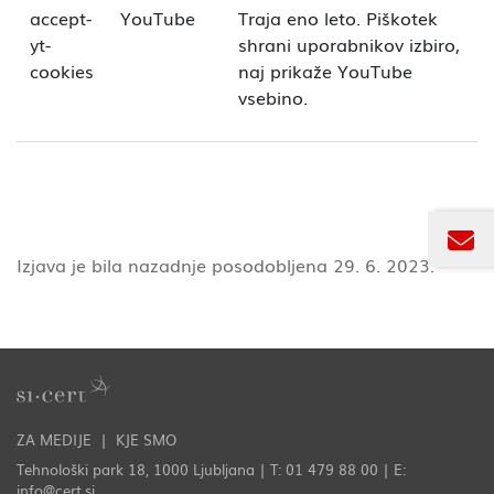
accept-
YouTube
Traja eno leto. Piškotek
yt-
shrani uporabnikov izbiro,
cookies
naj prikaže YouTube
vsebino.
Izjava je bila nazadnje posodobljena 29. 6. 2023.
ZA MEDIJE
KJE SMO
Tehnološki park 18, 1000 Ljubljana | T: 01 479 88 00 | E:
info@cert.si