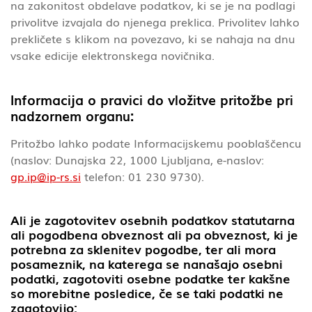
na zakonitost obdelave podatkov, ki se je na podlagi
privolitve izvajala do njenega preklica. Privolitev lahko
prekličete s klikom na povezavo, ki se nahaja na dnu
vsake edicije elektronskega novičnika.
Informacija o pravici do vložitve pritožbe pri
nadzornem organu:
Pritožbo lahko podate Informacijskemu pooblaščencu
(naslov: Dunajska 22, 1000 Ljubljana, e-naslov:
gp.ip@ip-rs.si
telefon: 01 230 9730).
Ali je zagotovitev osebnih podatkov statutarna
ali pogodbena obveznost ali pa obveznost, ki je
potrebna za sklenitev pogodbe, ter ali mora
posameznik, na katerega se nanašajo osebni
podatki, zagotoviti osebne podatke ter kakšne
so morebitne posledice, če se taki podatki ne
zagotovijo: