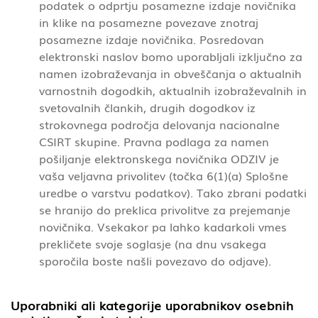
podatek o odprtju posamezne izdaje novičnika
in klike na posamezne povezave znotraj
posamezne izdaje novičnika. Posredovan
elektronski naslov bomo uporabljali izključno za
namen izobraževanja in obveščanja o aktualnih
varnostnih dogodkih, aktualnih izobraževalnih in
svetovalnih člankih, drugih dogodkov iz
strokovnega področja delovanja nacionalne
CSIRT skupine. Pravna podlaga za namen
pošiljanje elektronskega novičnika ODZIV je
vaša veljavna privolitev (točka 6(1)(a) Splošne
uredbe o varstvu podatkov). Tako zbrani podatki
se hranijo do preklica privolitve za prejemanje
novičnika. Vsekakor pa lahko kadarkoli vmes
prekličete svoje soglasje (na dnu vsakega
sporočila boste našli povezavo do odjave).
Uporabniki ali kategorije uporabnikov osebnih