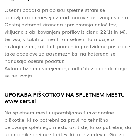
Osebni podatki pri obisku spletne strani se
upravljalcu prenesejo zaradi narave delovanja spleta.
Obstoj avtomatiziranega sprejemanja odločitev,
vključno z oblikovanjem profilov iz člena 22(1) in (4),
ter vsaj v takih primerih smiselne informacije o
razlogih zanj, kot tudi pomen in predvidene posledice
take obdelave za posameznika, na katerega se
nanašajo osebni podatki:
Avtomatizirano sprejemanje odločitev ali profiliranje
se ne izvaja.
UPORABA PIŠKOTKOV NA SPLETNEM MESTU
www.cert.si
Na spletnem mestu uporabljamo funkcionalne
piškotke, ki so potrebni za pravilno tehnično
delovanje spletnega mesta oz. tiste, ki so potrebni, da
uporabnik sprejme storitev, ki jo je zahteval. Gre za