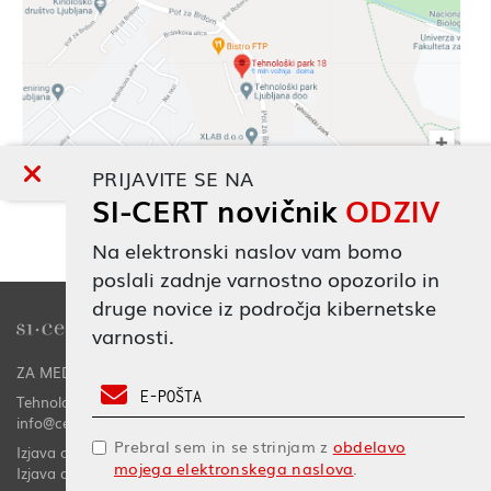
PRIJAVITE SE NA
SI-CERT novičnik
ODZIV
Na elektronski naslov vam bomo
poslali zadnje varnostno opozorilo in
druge novice iz področja kibernetske
varnosti.
ZA MEDIJE
KJE SMO
Vnesite e-pošto za prijavo na novičnik Odziv.
Tehnološki park 18, 1000 Ljubljana | T: 01 479 88 00 | E:
info@cert.si
Prebral sem in se strinjam z
obdelavo
Izjava o zasebnosti
Pravno obvestilo
mojega elektronskega naslova
.
Izjava o dostopnosti spletišč