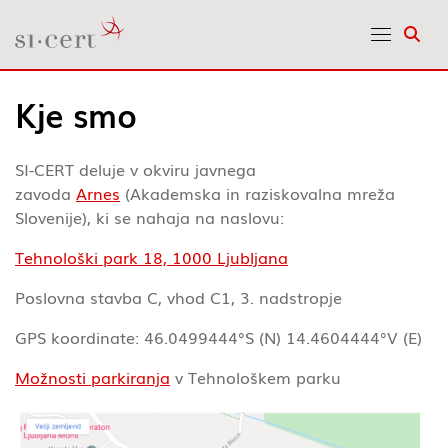
Odpr
Kje smo
SI-CERT deluje v okviru javnega
zavoda
Arnes
(Akademska in raziskovalna mreža
Slovenije), ki se nahaja na naslovu:
Tehnološki park 18, 1000 Ljubljana
Poslovna stavba C, vhod C1, 3. nadstropje
GPS koordinate: 46.0499444°S (N) 14.4604444°V (E)
Možnosti parkiranja
v Tehnološkem parku