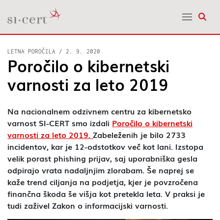
Odpr
LETNA POROČILA
/
2. 9. 2020
Poročilo o kibernetski
varnosti za leto 2019
Na nacionalnem odzivnem centru za kibernetsko
varnost SI-CERT smo izdali
Poročilo o kibernetski
varnosti za leto 2019.
Zabeleženih je bilo 2733
incidentov, kar je 12-odstotkov več kot lani. Izstopa
velik porast phishing prijav, saj uporabniška gesla
odpirajo vrata nadaljnjim zlorabam. Še naprej se
kaže trend ciljanja na podjetja, kjer je povzročena
finančna škoda še višja kot pretekla leta. V praksi je
tudi zaživel Zakon o informacijski varnosti.