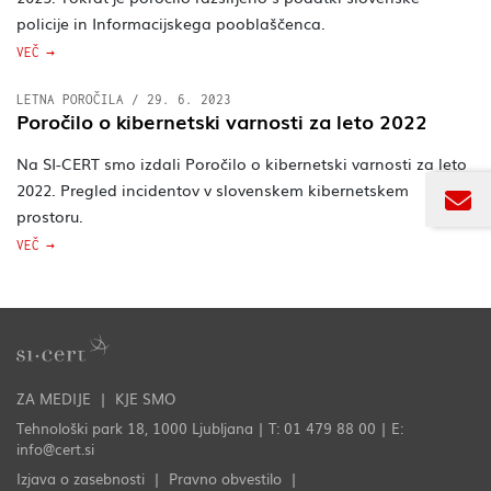
policije in Informacijskega pooblaščenca.
VEČ
LETNA POROČILA
/
29. 6. 2023
Poročilo o kibernetski varnosti za leto 2022
Na SI-CERT smo izdali Poročilo o kibernetski varnosti za leto
2022. Pregled incidentov v slovenskem kibernetskem
prostoru.
VEČ
ZA MEDIJE
KJE SMO
Tehnološki park 18, 1000 Ljubljana | T: 01 479 88 00 | E:
info@cert.si
Izjava o zasebnosti
Pravno obvestilo