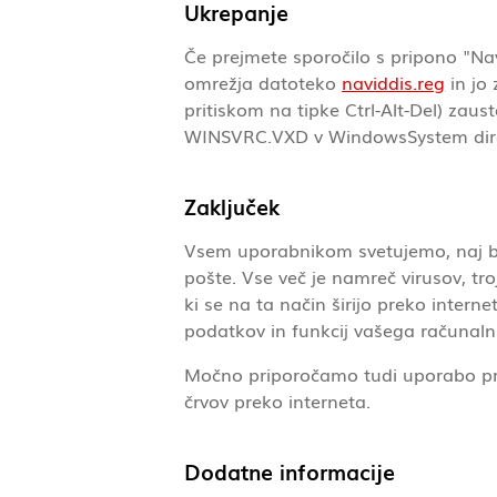
Ukrepanje
Če prejmete sporočilo s pripono "Na
omrežja datoteko
naviddis.reg
in jo
pritiskom na tipke Ctrl-Alt-Del) za
WINSVRC.VXD v WindowsSystem dire
Zaključek
Vsem uporabnikom svetujemo, naj bod
pošte. Vse več je namreč virusov, tr
ki se na ta način širijo preko inter
podatkov in funkcij vašega računaln
Močno priporočamo tudi uporabo prot
črvov preko interneta.
Dodatne informacije