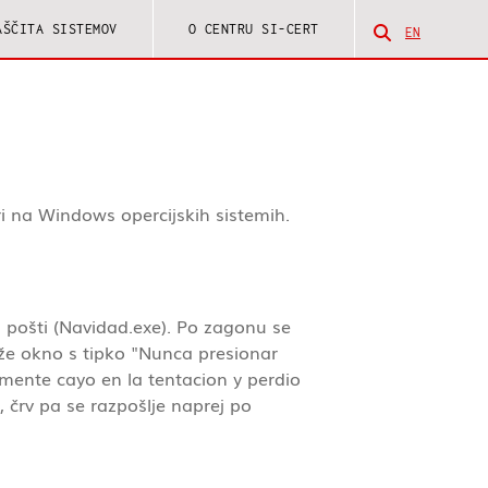
AŠČITA SISTEMOV
O CENTRU SI-CERT
EN
Odpri iskaln
iri na Windows opercijskih sistemih.
i pošti (Navidad.exe). Po zagonu se
aže okno s tipko "Nunca presionar
emente cayo en la tentacion y perdio
, črv pa se razpošlje naprej po