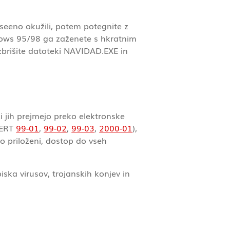
seeno okužili, potem potegnite z
ndows 95/98 ga zaženete s hkratnim
zbrišite datoteki NAVIDAD.EXE in
 jih prejmejo preko elektronske
-CERT
99-01
,
99-02
,
99-03
,
2000-01
),
o priloženi, dostop do vseh
ka virusov, trojanskih konjev in