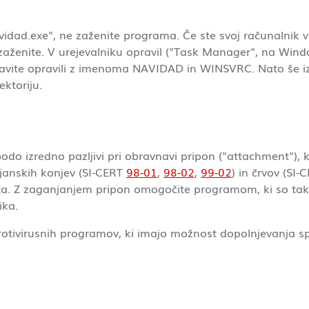
vidad.exe", ne zaženite programa. Če ste svoj računalnik v
 zaženite. V urejevalniku opravil ("Task Manager", na Wi
ustavite opravili z imenoma NAVIDAD in WINSVRC. Nato še i
ktoriju.
o izredno pazljivi pri obravnavi pripon ("attachment"), ki
ojanskih konjev (SI-CERT
98-01
,
98-02
,
99-02
) in črvov (SI
neta. Z zaganjanjem pripon omogočite programom, ki so tak
ika.
ivirusnih programov, ki imajo možnost dopolnjevanja spis