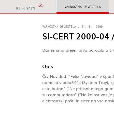
VARNOSTNA OBVESTILA
VARNOSTNA OBVESTILA
/
21. 11. 2000
SI-CERT 2000-04 
Danes smo prejeli prva poročila o črv
Opis
Črv Navidad ("Feliz Navidad" v španš
namesti v odložišče (System Tray), 
este buton" ("Ne pritisnite tega gum
su computadora" ("Na žalost vas je p
elektronski pošti in sicer na vse na