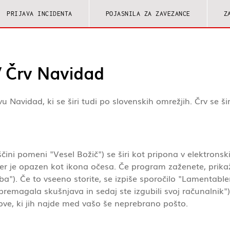
PRIJAVA INCIDENTA
POJASNILA ZA ZAVEZANCE
Z
/ Črv Navidad
u Navidad, ki se širi tudi po slovenskih omrežjih. Črv se š
čini pomeni "Vesel Božič") se širi kot pripona v elektronsk
kjer je opazen kot ikona očesa. Če program zaženete, prik
ba"). Če to vseeno storite, se izpiše sporočilo "Lamentabl
remagala skušnjava in sedaj ste izgubili svoj računalnik")
slove, ki jih najde med vašo še neprebrano pošto.