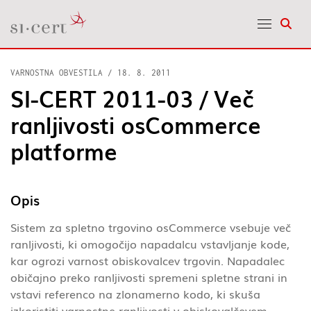
Odpr
VARNOSTNA OBVESTILA
/
18. 8. 2011
SI-CERT 2011-03 / Več
ranljivosti osCommerce
platforme
Opis
Sistem za spletno trgovino osCommerce vsebuje več
ranljivosti, ki omogočijo napadalcu vstavljanje kode,
kar ogrozi varnost obiskovalcev trgovin. Napadalec
običajno preko ranljivosti spremeni spletne strani in
vstavi referenco na zlonamerno kodo, ki skuša
izkoristiti varnostne ranljivosti v obiskovalčevem