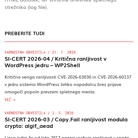
strežnika (log file).
PREBERITE TUDI
VARNOSTNA OBVESTILA
/
21. 7. 2026
SI-CERT 2026-04 / Kritična ranljivost v
WordPress jedru – WP2Shell
Kritična veriga ranljivosti CVE-2026-63030 in CVE-2026-60137
v jedru sistema WordPress lahko napadalcu brez prijave
omogoči popoln prevzem spletnega mesta.
VEČ
VARNOSTNA OBVESTILA
/
3. 5. 2026
SI-CERT 2026-03 / Copy.Fail ranljivost modula
crypto: algif_aead
Linux jedro že od leta 2017 naprej vsebuje ranljivost v crypto