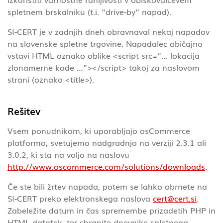
spletnem brskalniku (t.i. “drive-by” napad).
SI-CERT je v zadnjih dneh obravnaval nekaj napadov
na slovenske spletne trgovine. Napadalec običajno
vstavi HTML oznako oblike <script src=“… lokacija
zlonamerne kode …”></script> takoj za naslovom
strani (oznako <title>).
Rešitev
Vsem ponudnikom, ki uporabljajo osCommerce
platformo, svetujemo nadgradnjo na verziji 2.3.1 ali
3.0.2, ki sta na voljo na naslovu
http://www.oscommerce.com/solutions/downloads
.
Če ste bili žrtev napada, potem se lahko obrnete na
SI-CERT preko elektronskega naslova
cert@cert.si
.
Zabeležite datum in čas spremembe prizadetih PHP in
HTML datotek, ter shranite dnevnike spletnega