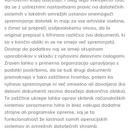
da se z ustreznimi nastavitvami pravic na datotečnih
sistemih v lokalnih omrežjih ustanov onemogoči
spreminjanje datotek in map za vse arhivske vsebine,
s čimer se prepreči izsiljevalskemu virusu, da bi
original prepisal s šifrirano različico (vsi dokumenti, ki
so v končni obliki in se ne smejo več spreminjati).
Dostop do podatkov naj se omeji skupinam
uporabnikov v skladu z njihovimi delovnimi nalogami.
Zraven lahko s primerno organizacijo upravljanja s
podatki poskrbimo, da se tudi drugi dokumenti
premaknejo v tako zaščiteno hrambo, potem ko
njihovo spreminjanje ni več smiselno ali dovoljeno (ko
delovni dokumenti recimo dosežejo dokončno obliko).
Te zaščitne ukrepe lahko opravi skrbnik računalniških
sistemov sorazmerno hitro in brez nakupa dodatne
strojne ali programske opreme, saj je ta
funkcionalnost že lastnost samih operacijskih
sistemov in omrežnih datotečnih shramb.