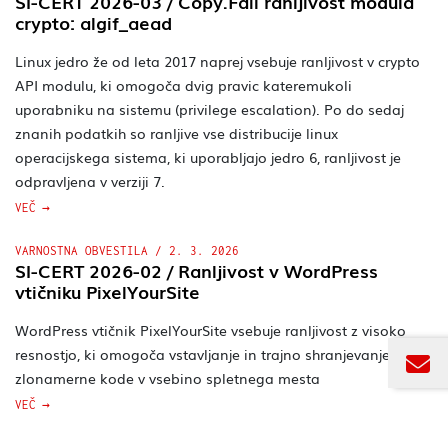
SI-CERT 2026-03 / Copy.Fail ranljivost modula
crypto: algif_aead
Linux jedro že od leta 2017 naprej vsebuje ranljivost v crypto
API modulu, ki omogoča dvig pravic kateremukoli
uporabniku na sistemu (privilege escalation). Po do sedaj
znanih podatkih so ranljive vse distribucije linux
operacijskega sistema, ki uporabljajo jedro 6, ranljivost je
odpravljena v verziji 7.
VEČ
VARNOSTNA OBVESTILA
/
2. 3. 2026
SI-CERT 2026-02 / Ranljivost v WordPress
vtičniku PixelYourSite
WordPress vtičnik PixelYourSite vsebuje ranljivost z visoko
resnostjo, ki omogoča vstavljanje in trajno shranjevanje
zlonamerne kode v vsebino spletnega mesta
VEČ