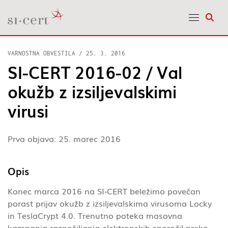
Odpr
VARNOSTNA OBVESTILA
/
25. 3. 2016
SI-CERT 2016-02 / Val
okužb z izsiljevalskimi
virusi
Prva objava: 25. marec 2016
Opis
Konec marca 2016 na SI-CERT beležimo povečan
porast prijav okužb z izsiljevalskima virusoma Locky
in TeslaCrypt 4.0. Trenutno poteka masovna
kampanja razpošiljanja elektronskih sporočil preko