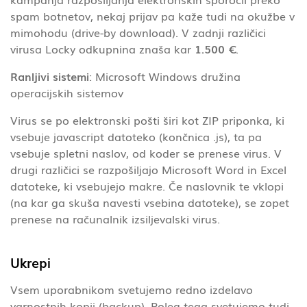
spam botnetov, nekaj prijav pa kaže tudi na okužbe v
mimohodu (drive-by download). V zadnji različici
virusa Locky odkupnina znaša kar
1.500 €
.
Ranljivi sistemi
: Microsoft Windows družina
operacijskih sistemov
Virus se po elektronski pošti širi kot ZIP priponka, ki
vsebuje javascript datoteko (končnica .js), ta pa
vsebuje spletni naslov, od koder se prenese virus. V
drugi različici se razpošiljajo Microsoft Word in Excel
datoteke, ki vsebujejo makre. Če naslovnik te vklopi
(na kar ga skuša navesti vsebina datoteke), se zopet
prenese na računalnik izsiljevalski virus.
Ukrepi
Vsem uporabnikom svetujemo redno izdelavo
varnostnih kopij (backup). Poleg tega svetujemo tudi,