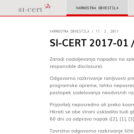
VARNOSTNA OBVESTILA
VARNOSTNA OBVESTILA
/
11. 2. 2017
SI-CERT 2017-01 / 
Zaradi nadaljevanja napadov na splet
responsible disclosure).
Odgovorno razkrivanje ranljivosti pre
programske opreme, lahko neposredno
postopek sodelovanja neodvisnih razi
Prijavitelj neposredno ali preko koo
Hkrati se obe strani uskladita tudi 
60 dni za odpravo napak ([2], [1], [3
Tovrstno odgovorno razkrivanje ščit