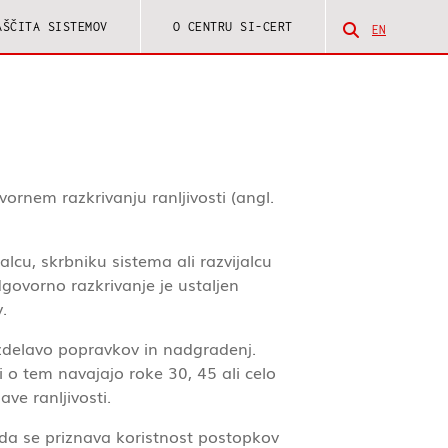
AŠČITA SISTEMOV
O CENTRU SI-CERT
EN
Odpri iskaln
ornem razkrivanju ranljivosti (angl.
alcu, skrbniku sistema ali razvijalcu
govorno razkrivanje je ustaljen
.
 izdelavo popravkov in nadgradenj.
 o tem navajajo roke 30, 45 ali celo
ve ranljivosti.
 da se priznava koristnost postopkov