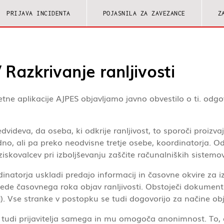
PRIJAVA INCIDENTA
POJASNILA ZA ZAVEZANCE
Z
Razkrivanje ranljivosti
ne aplikacije AJPES objavljamo javno obvestilo o ti. odgov
dvideva, da oseba, ki odkrije ranljivost, to sporoči proizvaj
, ali pa preko neodvisne tretje osebe, koordinatorja. Od
skovalcev pri izboljševanju zaščite računalniških sistemov
rdinatorja uskladi predajo informacij in časovne okvire za
glede časovnega roka objav ranljivosti. Obstoječi dokumenti
]). Vse stranke v postopku se tudi dogovorijo za načine obja
i tudi prijavitelja samega in mu omogoča anonimnost. To,