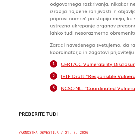
odgovornega razkrivanja, nikakor ne 
izrablja najdene ranljivosti in objav
pripravi namreč prestopijo mejo, ko
ustrezno ukrepanje organov pregona. P
lahko tudi nesorazmerna obremenitev
Zaradi navedenega svetujemo, da ra
koordinatorja in zagotovi prijavitel
CERT/CC Vulnerability Disclosur
IETF Draft “Responsible Vulnera
NCSC-NL: “Coordinated Vulnerabi
PREBERITE TUDI
VARNOSTNA OBVESTILA
/
21. 7. 2026