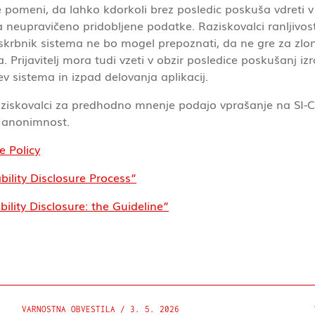
pomeni, da lahko kdorkoli brez posledic poskuša vdreti v 
lja neupravičeno pridobljene podatke. Raziskovalci ranljivo
 skrbnik sistema ne bo mogel prepoznati, da ne gre za zl
rijavitelj mora tudi vzeti v obzir posledice poskušanj izra
 sistema in izpad delovanja aplikacij.
ziskovalci za predhodno mnenje podajo vprašanje na SI-C
ju anonimnost.
e Policy
bility Disclosure Process”
lity Disclosure: the Guideline”
VARNOSTNA OBVESTILA
/
3. 5. 2026