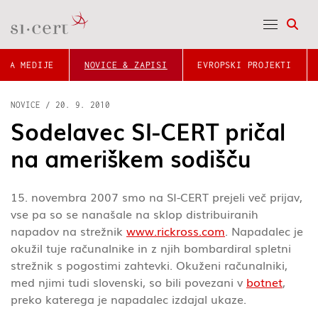
Odpr
ZA MEDIJE
NOVICE & ZAPISI
EVROPSKI PROJEKTI
NOVICE
/
20. 9. 2010
Sodelavec SI-CERT pričal
na ameriškem sodišču
15. novembra 2007 smo na SI-CERT prejeli več prijav,
vse pa so se nanašale na sklop distribuiranih
napadov na strežnik
www.rickross.com
. Napadalec je
okužil tuje računalnike in z njih bombardiral spletni
strežnik s pogostimi zahtevki. Okuženi računalniki,
med njimi tudi slovenski, so bili povezani v
botnet
,
preko katerega je napadalec izdajal ukaze.