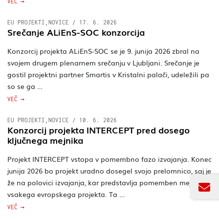
VEČ
EU PROJEKTI
,
NOVICE
/
17. 6. 2026
Srečanje ALiEnS-SOC konzorcija
Konzorcij projekta ALiEnS-SOC se je 9. junija 2026 zbral na
svojem drugem plenarnem srečanju v Ljubljani. Srečanje je
gostil projektni partner Smartis v Kristalni palači, udeležili pa
so se ga …
VEČ
EU PROJEKTI
,
NOVICE
/
10. 6. 2026
Konzorcij projekta INTERCEPT pred dosego
ključnega mejnika
Projekt INTERCEPT vstopa v pomembno fazo izvajanja. Konec
junija 2026 bo projekt uradno dosegel svojo prelomnico, saj je
že na polovici izvajanja, kar predstavlja pomemben mejnik
vsakega evropskega projekta. Ta …
VEČ