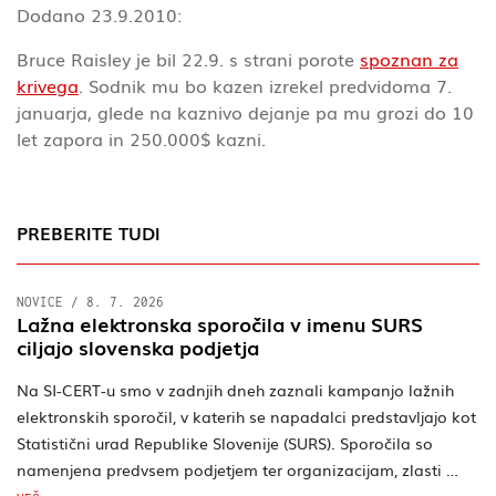
Dodano 23.9.2010:
Bruce Raisley je bil 22.9. s strani porote
spoznan za
krivega
. Sodnik mu bo kazen izrekel predvidoma 7.
januarja, glede na kaznivo dejanje pa mu grozi do 10
let zapora in 250.000$ kazni.
PREBERITE TUDI
NOVICE
/
8. 7. 2026
Lažna elektronska sporočila v imenu SURS
ciljajo slovenska podjetja
Na SI-CERT-u smo v zadnjih dneh zaznali kampanjo lažnih
elektronskih sporočil, v katerih se napadalci predstavljajo kot
Statistični urad Republike Slovenije (SURS). Sporočila so
namenjena predvsem podjetjem ter organizacijam, zlasti …