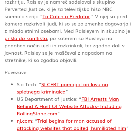
razkritju. Raisley je namreč sodeloval s skupino
Perverted Justice, ki je za televizijsko hišo NBC
snemala serijo “
To Catch a Predator
.” V njej so pred
kamero razkrivali ljudi, ki so se za zmenke dogovarjali
z mladoletnimi osebami. Med Raisleyem in skupino je
prišlo do konflikta
, po katerem so Raisleya na
podoben način ujeli in razkrinkali, ter zgodbo dali v
javnost. Raisley se je maščeval z napadom na
strežnike, ki so zgodbo objavili.
Povezave:
Slo-Tech: “
SI-CERT pomagal pri lovu na
spletnega kriminalca
”
US Department of Justice: “
FBI Arrests Man
Behind A Host Of Website Attacks- Including
RollingStone.com
”
nj.com
: “
Trial begins for man accused of
attacking websites that baited, humiliated him
”