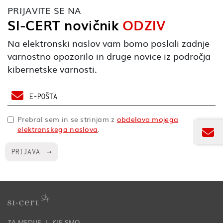
PRIJAVITE SE NA
SI-CERT novičnik
ODZIV
Na elektronski naslov vam bomo poslali zadnje
varnostno opozorilo in druge novice iz področja
kibernetske varnosti.
Vnesite e-pošto za prijavo na novičnik Odziv.
Prebral sem in se strinjam z
obdelavo mojega
elektronskega naslova
.
PRIJAVA
ZA MEDIJE
KJE SMO