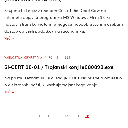
Skupina hekerjev z imenom Cult of the Dead Cow na
Internetu objavila program za MS Windows 95 in 98, ki
nastavi stranska vrata in omogoca nepooblascenim osebam
dostop do vseh podatkov na racunalniku.
VEČ
VARNOSTNA OBVESTILA
/
20. 8. 1998
SI-CERT 98-01 / Trojanski konj Ie080898.exe
Na poštni seznam NTBugTraq je 10.8.1998 prispelo obvestilo
o elektronski pošti, ki vsebuje trojanskega konja.
VEČ
Prejšnja stran
←
1
…
18
19
20