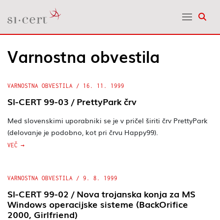
Odpr
Varnostna obvestila
VARNOSTNA OBVESTILA
/
16. 11. 1999
SI-CERT 99-03 / PrettyPark črv
Med slovenskimi uporabniki se je v pričel širiti črv PrettyPark
(delovanje je podobno, kot pri črvu Happy99).
VEČ
VARNOSTNA OBVESTILA
/
9. 8. 1999
SI-CERT 99-02 / Nova trojanska konja za MS
Windows operacijske sisteme (BackOrifice
2000, Girlfriend)