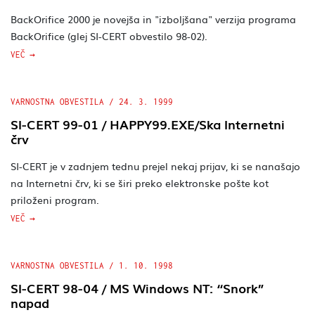
BackOrifice 2000 je novejša in "izboljšana" verzija programa
BackOrifice (glej SI-CERT obvestilo 98-02).
VEČ
VARNOSTNA OBVESTILA
/
24. 3. 1999
SI-CERT 99-01 / HAPPY99.EXE/Ska Internetni
črv
SI-CERT je v zadnjem tednu prejel nekaj prijav, ki se nanašajo
na Internetni črv, ki se širi preko elektronske pošte kot
priloženi program.
VEČ
VARNOSTNA OBVESTILA
/
1. 10. 1998
SI-CERT 98-04 / MS Windows NT: “Snork”
napad