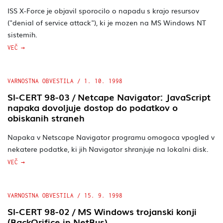
ISS X-Force je objavil sporocilo o napadu s krajo resursov
("denial of service attack"), ki je mozen na MS Windows NT
sistemih.
VEČ
VARNOSTNA OBVESTILA
/
1. 10. 1998
SI-CERT 98-03 / Netcape Navigator: JavaScript
napaka dovoljuje dostop do podatkov o
obiskanih straneh
Napaka v Netscape Navigator programu omogoca vpogled v
nekatere podatke, ki jih Navigator shranjuje na lokalni disk.
VEČ
VARNOSTNA OBVESTILA
/
15. 9. 1998
SI-CERT 98-02 / MS Windows trojanski konji
(BackOrifice in NetBus)